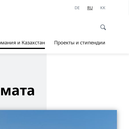
DE
RU
KK
рмания и Казахстан
Проекты и стипендии
имата