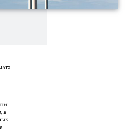
мата
иты
, в
ных
е