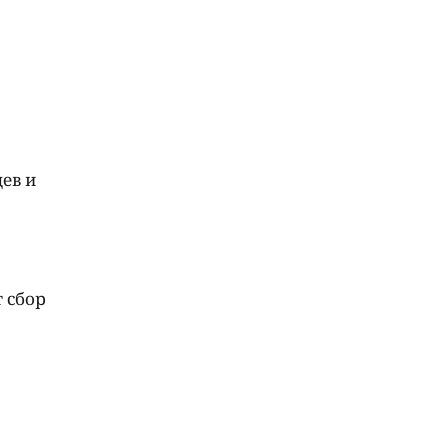
ев и
 сбор