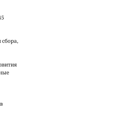
45
 сбора,
звития
нные
в