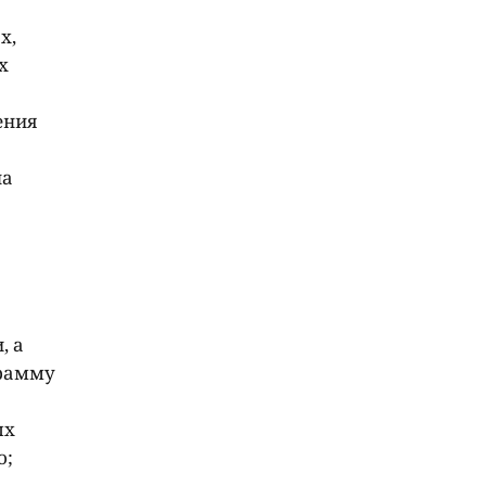
х,
х
ения
на
, а
грамму
ых
о;