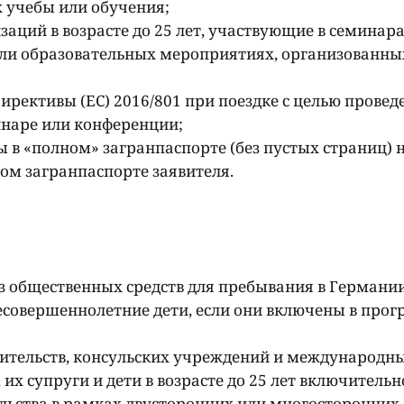
х учебы или обучения;
ций в возрасте до 25 лет, участвующие в семинара
или образовательных мероприятиях, организованны
Директивы (ЕС) 2016/801 при поездке с целью провед
инаре или конференции;
 в «полном» загранпаспорте (без пустых страниц) 
вом загранпаспорте заявителя.
общественных средств для пребывания в Германии
несовершеннолетние дети, если они включены в про
ительств, консульских учреждений и международн
х супруги и дети в возрасте до 25 лет включительн
ельства в рамках двусторонних или многосторонних