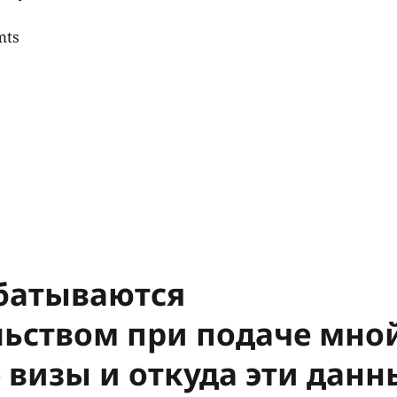
mts
батываются
льством при подаче мно
 визы и откуда эти данн