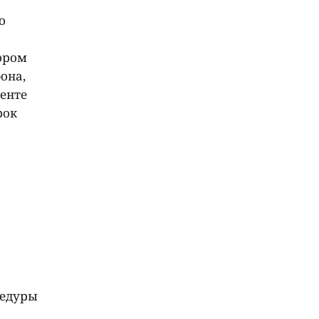
о
тором
она,
менте
рок
цедуры