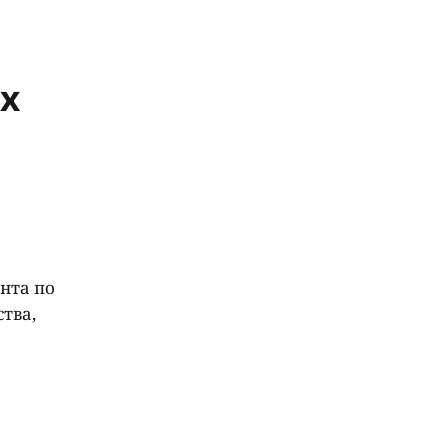
их
ента по
тва,