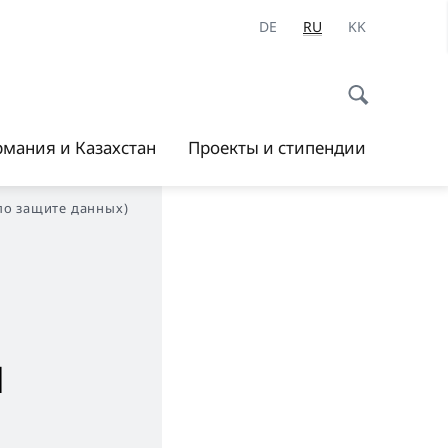
DE
RU
KK
рмания и Казахстан
Проекты и стипендии
 по защите данных)
й