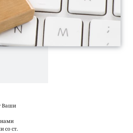
т Ваши
 нами
 со ст.