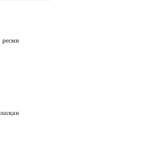
 ресми
аласқан