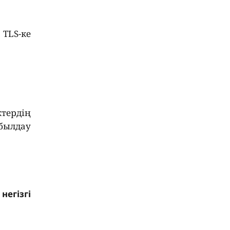
 TLS-ке
тердің
абылдау
 негізгі