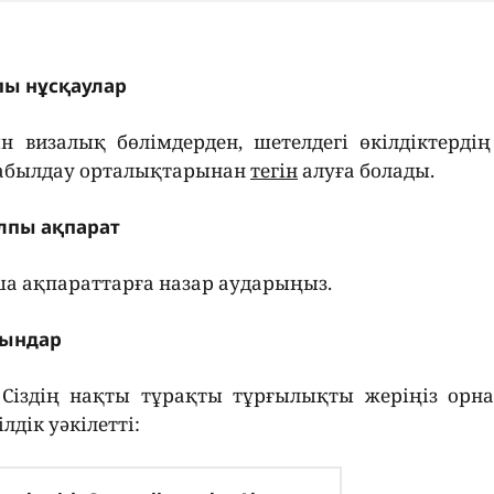
пы нұсқаулар
 визалық бөлімдерден, шетелдегі өкілдіктердің
қабылдау орталықтарынан
тегін
алуға болады.
алпы ақпарат
а ақпараттарға назар аударыңыз.
рындар
а, Сіздің нақты тұрақты тұрғылықты жеріңіз орн
лдік уәкілетті: