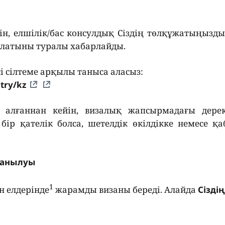
йін, елшілік/бас консулдық Сіздің төлқұжатыңызды
болатыны туралы хабарлайды.
і сілтеме арқылы таныса аласыз:
try/kz
 алғаннан кейін, визалық жапсырмадағы дерек
бір қателік болса, шетелдік өкілдікке немесе қ
данылуы
1
н елдерінде
жарамды визаны береді. Алайда
Сіздің