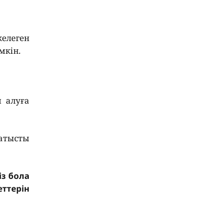
елеген
мкін.
 алуға
қатысты
із бола
ттерін