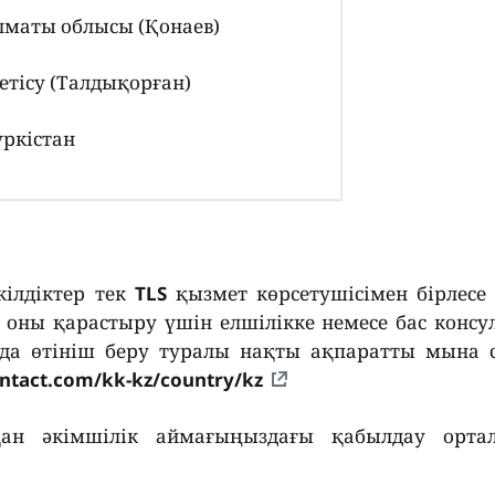
лматы облысы (Қонаев)
етісу (Талдықорған)
үркістан
кілдіктер тек
TLS
қызмет көрсетушісімен бірлесе
п, оны қарастыру үшін елшілікке немесе бас конс
да өтініш беру туралы нақты ақпаратты мына с
contact.com/kk-kz/country/kz
тқан әкімшілік аймағыңыздағы қабылдау орта