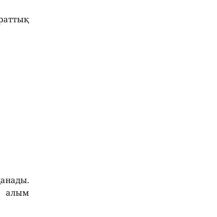
араттық
данады.
а алым