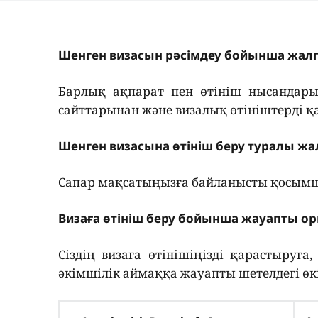
Шенген визасын рәсімдеу бойынша жал
Барлық ақпарат пен өтініш нысандарын
сайттарынан және визалық өтініштерді 
Шенген визасына өтініш беру туралы ж
Сапар мақсатыңызға байланысты қосымш
Визаға өтініш беру бойынша жауапты о
Сіздің визаға өтінішіңізді қарастыруғ
әкімшілік аймаққа жауапты шетелдегі өкі