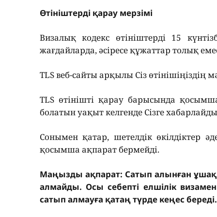
Өтініштерді қарау мерзімі
Визалық кодекс өтініштерді 15 күнтіз
жағдайларда, әсіресе құжаттар толық еме
TLS веб-сайты арқылы Сіз өтінішіңіздің м
TLS өтінішті қарау барысында қосымша
болатын уақыт келгенде Сізге хабарлайды
Сонымен қатар, шетелдік өкілдіктер әд
қосымша ақпарат бермейді.
Маңызды ақпарат: Сатып алынған ұшақ би
алмайды. Осы себепті елшілік визамен
сатып алмауға қатаң түрде кеңес береді.