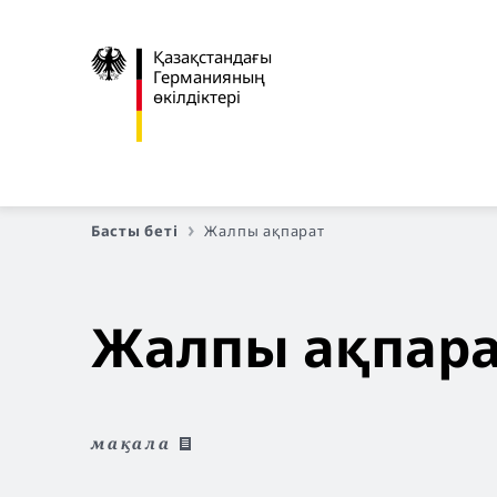
Қазақстандағы
Германияның
өкілдіктері
Басты беті
Жалпы ақпарат
Жалпы ақпара
мақала