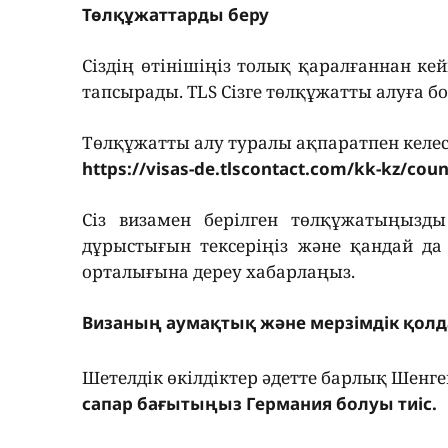
Төлқұжаттарды беру
Сіздің өтінішіңіз толық қаралғаннан ке
тапсырады. TLS Сізге төлқұжатты алуға 
Төлқұжатты алу туралы ақпаратпен келес
https://visas-de.tlscontact.com/kk-kz/coun
Сіз визамен берілген төлқұжатыңызды
дұрыстығын тексеріңіз және қандай да 
орталығына дереу хабарлаңыз.
Визаның аумақтық және мерзімдік қол
Шетелдік өкілдіктер әдетте барлық Шенге
сапар бағытыңыз Германия болуы тиіс.