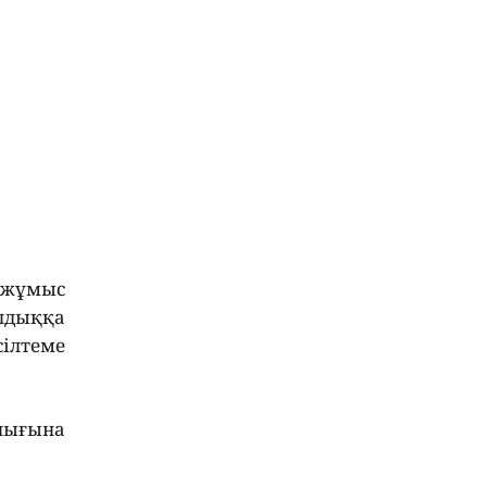
 жұмыс
улдыққа
ілтеме
лығына