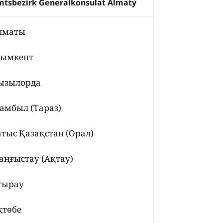
tsbezirk Generalkonsulat Almaty
лматы
ымкент
ызылорда
амбыл (Тараз)
атыс Қазақстан (Орал)
аңғыстау (Ақтау)
тырау
қтөбе