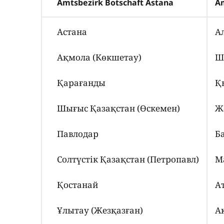
Amtsbezirk Botschaft Astana
Am
Астана
А
Ақмола (Көкшетау)
Ш
Қарағанды
Қ
Шығыс Қазақстан (Өскемен)
Ж
Павлодар
Б
Солтүстік Қазақстан (Петропавл)
М
Қостанай
А
Ұлытау (Жезқазған)
А