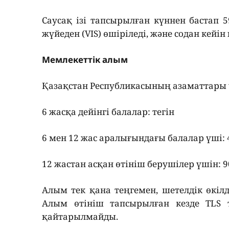
Саусақ ізі тапсырылған күннен бастап 5
жүйеден (VIS) өшіріледі, және содан кейін
Мемлекеттік алым
Қазақстан Республикасының азаматтары
6 жасқа дейінгі балалар: тегін
6 мен 12 жас аралығындағы балалар үші: 
12 жастан асқан өтініш берушілер үшін: 9
Алым тек қана теңгемен, шетелдік өкіл
Алым өтініш тапсырылған кезде TLS 
қайтарылмайды.