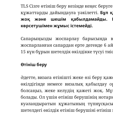
TLS Сізге өтініш беру кезінде кеңес беру
құжаттарды дайындауға уәкілетті.
Бұл қ
жоқ және шешім қабылдамайды. Ше
көрсетушімен жұмыс істемейді.
Сапарыңызды жоспарлау барысында в
жоспарланған сапардан ерте дегенде 6 а
15 күн бұрын шетелдік өкілдікке түсуі тиіс
Өтініш беру
Әдетте, визаға өтінішті жеке өзі беру қаж
өкілдігінде немесе визалық қабылдау о
болсаңыз, жеке келудің қажеті жоқ. Мұ
болады. Ол үшін өтініш берушінің нотар
куәландыратын құжатының түпнұсқасы
шетелдегі өкілдік өтініш берушіні өтіні