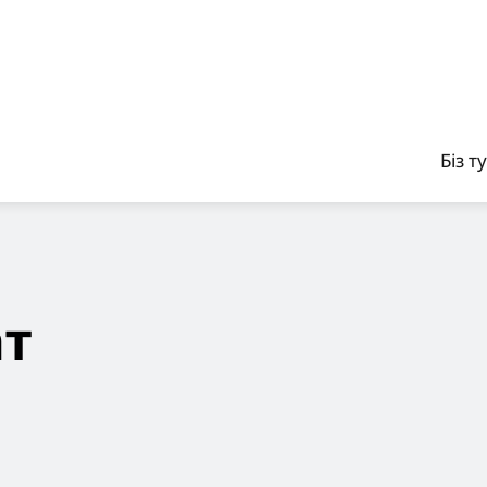
Біз т
т