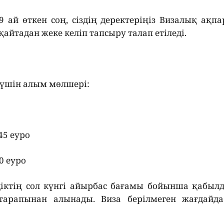
9 ай өткен соң, сіздің деректеріңіз Визалық ақп
 қайтадан жеке келіп тапсыру талап етіледі.
 үшін алым мөлшері:
45 еуро
0 еуро
діктің сол күнгі айырбас бағамы бойынша қабыл
тарапынан алынады. Виза берілмеген жағдайд