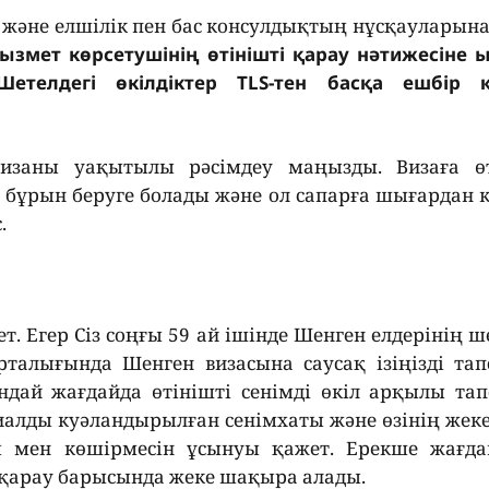
ге және елшілік пен бас консулдықтың нұсқауларына
ызмет көрсетушінің өтінішті қарау нәтижесіне
телдегі өкілдіктер TLS-тен басқа ешбір 
изаны уақытылы рәсімдеу маңызды. Визаға өт
й бұрын беруге болады және ол сапарға шығардан 
.
ет. Егер Сіз соңғы 59 ай ішінде Шенген елдерінің ш
рталығында Шенген визасына саусақ ізіңізді та
ндай жағдайда өтінішті сенімді өкіл арқылы та
иалды куәландырылған сенімхаты және өзінің жек
 мен көшірмесін ұсынуы қажет. Ерекше жағда
ш қарау барысында жеке шақыра алады.