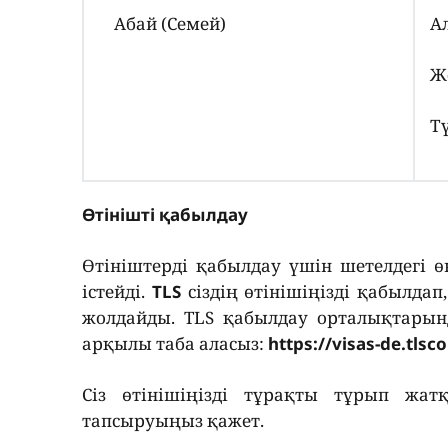
Абай (Семей)
А
Ж
Т
Өтінішті қабылдау
Өтініштерді қабылдау үшін шетелдегі ө
істейді.
TLS
сіздің өтінішіңізді қабылда
жолдайды. TLS қабылдау орталықтарын
арқылы таба аласыз:
https://visas-de.tls
Сіз өтінішіңізді тұрақты тұрып жа
тапсыруыңыз қажет.