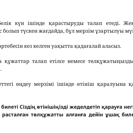
белік күн ішінде қарастыруды талап етеді. Жек
с болып түскен жағдайда, бұл мерзім ұзартылуы мү
әртебесін кез келген уақытта қадағалай аласыз.
 құжаттар талап етілсе немесе төлқұжатыңызды
.
еттегі өңдеу мерзімі ішінде өтініш қаралуына 
леті Сіздің өтінішіңізді жеделдетіп қарауға нег
 расталған төлқұжатты алғанға дейін ұшақ биле