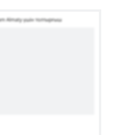
ram Almaty үшін толтырғыш