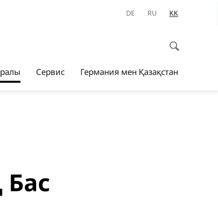
DE
RU
KK
уралы
Сервис
Германия мен Қазақстан
 Бас