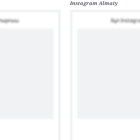
Instagram Almaty
лтырғыш
Бұл Instag