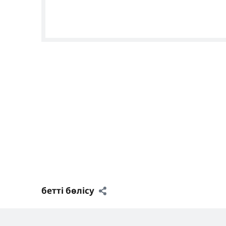
Генеральное консульство Германии Ал
Generalkonsulat Almat
бетті бөлісу