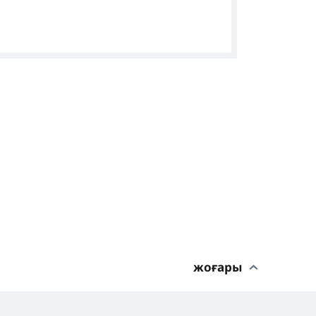
жоғары
esen Beitrag auf Instagram an