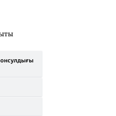
қыты
консулдығы