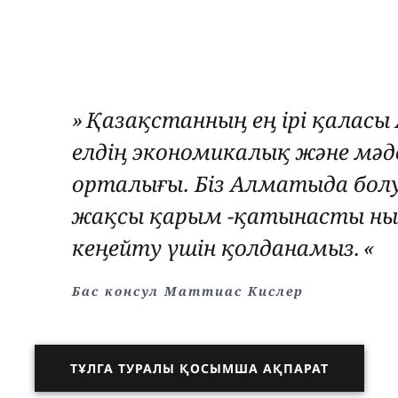
Қазақстанның ең ірі қаласы
елдің экономикалық және мәд
орталығы. Біз Алматыда бо
жақсы қарым -қатынасты ны
кеңейту үшін қолданамыз.
Бас консул Маттиас Кислер
ТҰЛГА ТУРАЛЫ ҚОСЫМША АҚПАРАТ