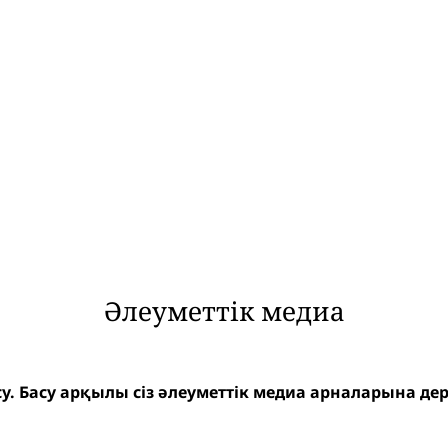
Әлеуметтік медиа
осу. Басу арқылы сіз әлеуметтік медиа арналарына дере