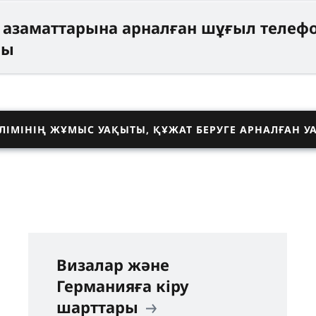
 азаматтарына арналған шұғыл телеф
сы
ІМІНІҢ ЖҰМЫС УАҚЫТЫ, ҚҰЖАТ БЕРУГЕ АРНАЛҒАН У
Визалар және
Германияға кіру
шарттары