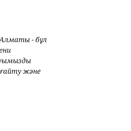
 Алматы - бұл
ени
луымызды
ғайту және