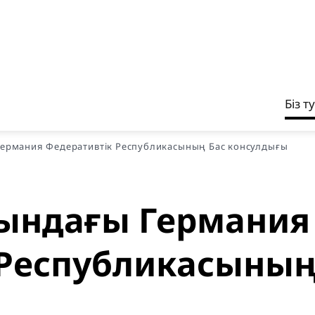
Біз т
ермания Федеративтік Республикасының Бас консулдығы
ындағы Германия
 Республикасының