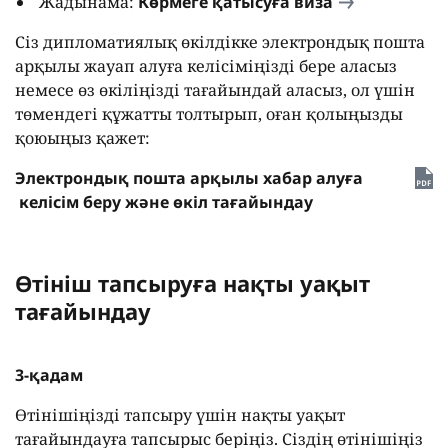
Жадынама:
Көрмеге қатысуға виза
Сіз дипломатиялық өкілдікке электрондық пошта
арқылы жауап алуға келісіміңізді бере аласыз
немесе өз өкіліңізді тағайындай аласыз, ол үшін
төмендегі құжатты толтырып, оған қолыңызды
қоюыңыз қажет:
Электрондық пошта арқылы хабар алуға
келісім беру және өкіл тағайындау
Өтініш тапсыруға нақты уақыт
тағайындау
3-қадам
Өтінішіңізді тапсыру үшін нақты уақыт
тағайындауға тапсырыс беріңіз. Сіздің өтінішіңіз