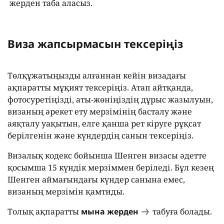
жерден таба аласыз.
Виза жапсырмасын тексеріңіз
Төлқұжатыңызды алғаннан кейін визадағы
ақпаратты мұқият тексеріңіз. Атап айтқанда,
фотосуретіңізді, аты-жөніңіздің дұрыс жазылуын,
визаның әрекет ету мерзімінің басталу және
аяқталу уақытын, елге қанша рет кіруге рұқсат
берілгенін және күндердің санын тексеріңіз.
Визалық кодекс бойынша Шенген визасы әдетте
қосымша 15 күндік мерзіммен беріледі. Бұл кезең
Шенген аймағындағы күндер санына емес,
визаның мерзімін қамтиды.
Толық ақпаратты
мына жерден
табуға болады.