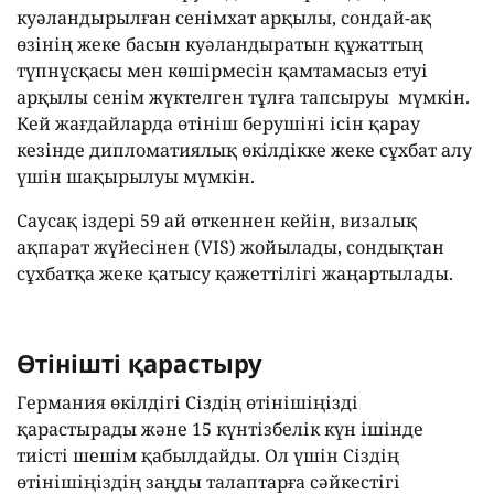
куәландырылған сенімхат арқылы, сондай-ақ
өзінің жеке басын куәландыратын құжаттың
түпнұсқасы мен көшірмесін қамтамасыз етуі
арқылы сенім жүктелген тұлға тапсыруы мүмкін.
Кей жағдайларда өтініш берушіні ісін қарау
кезінде дипломатиялық өкілдікке жеке сұхбат алу
үшін шақырылуы мүмкін.
Саусақ іздері 59 ай өткеннен кейін, визалық
ақпарат жүйесінен (VIS) жойылады, сондықтан
сұхбатқа жеке қатысу қажеттілігі жаңартылады.
Өтінішті қарастыру
Германия өкілдігі Сіздің өтінішіңізді
қарастырады және 15 күнтізбелік күн ішінде
тиісті шешім қабылдайды. Ол үшін Сіздің
өтінішіңіздің заңды талаптарға сәйкестігі