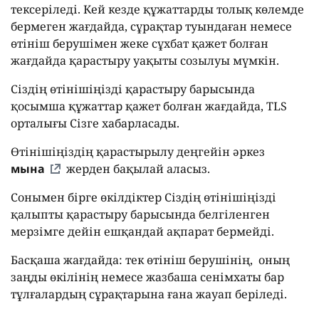
тексеріледі. Кей кезде құжаттарды толық көлемде
бермеген жағдайда, сұрақтар туындаған немесе
өтініш берушімен жеке сұхбат қажет болған
жағдайда қарастыру уақыты созылуы мүмкін.
Сіздің өтінішіңізді қарастыру барысында
қосымша құжаттар қажет болған жағдайда, TLS
орталығы Сізге хабарласады.
Өтінішіңіздің қарастырылу деңгейін әркез
мына
жерден бақылай аласыз.
Сонымен бірге өкілдіктер Сіздің өтінішіңізді
қалыпты қарастыру барысында белгіленген
мерзімге дейін ешқандай ақпарат бермейді.
Басқаша жағдайда: тек өтініш берушінің, оның
заңды өкілінің немесе жазбаша сенімхаты бар
тұлғалардың сұрақтарына ғана жауап беріледі.