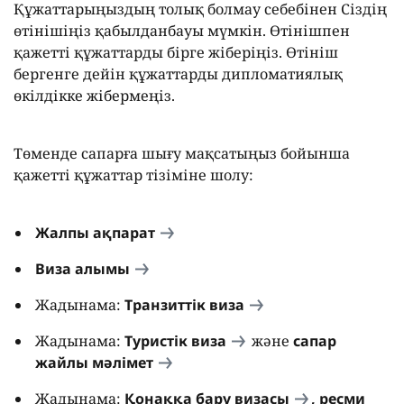
Құжаттарыңыздың толық болмау себебінен Сіздің
өтінішіңіз қабылданбауы мүмкін. Өтінішпен
қажетті құжаттарды бірге жіберіңіз. Өтініш
бергенге дейін құжаттарды дипломатиялық
өкілдікке жібермеңіз.
Төменде сапарға шығу мақсатыңыз бойынша
қажетті құжаттар тізіміне шолу:
Жалпы ақпарат
Виза алымы
Жадынама:
Транзиттік виза
Жадынама:
Туристік виза
және
сапар
жайлы мәлімет
Жадынама:
Қонаққа бару визасы
,
ресми