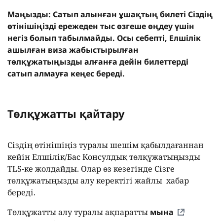
Маңызды: Сатып алынған ұшақтың билеті Сіздің
өтінішіңізді ережеден тыс өзгеше өңдеу үшін
негіз болып табылмайды. Осы себепті, Елшілік
ашылған виза жабыстырылған
төлқұжатыңызды алғанға дейін билеттерді
сатып алмауға кеңес береді.
Төлқұжатты қайтару
Сіздің өтінішіңіз туралы шешім қабылдағаннан
кейін Елшілік/Бас Консулдық төлқұжатыңызды
TLS-ке жолдайды. Олар өз кезегінде Сізге
төлқұжатыңызды алу керектігі жайлы хабар
береді.
Төлқұжатты алу туралы ақпаратты
мына