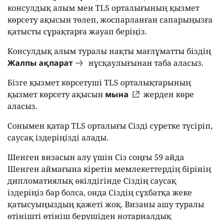
консулдық алым мен TLS орталығының қызмет
көрсету ақысын төлеп, жоспарланған сапарыңызға
қатысты сұрақтарға жауап беріңіз.
Консулдық алым туралы нақты мағлұматты біздің
Жалпы ақпарат
нұсқаулығынан таба аласыз.
Бізге қызмет көрсетуші TLS орталықтарының
қызмет көрсету ақысын
мына
жерден көре
аласыз.
Сонымен қатар TLS орталығы Сізді суретке түсіріп,
саусақ іздеріңізді алады.
Шенген визасын алу үшін Сіз соңғы 59 айда
Шенген аймағына кіретін мемлекеттердің бірінің
дипломатиялық өкілдігінде Сіздің саусақ
іздеріңіз бар болса, онда Сіздің сұхбатқа жеке
қатысуыңыздың қажеті жоқ. Визаны ашу туралы
өтінішті өтініш берушіден нотариалдық