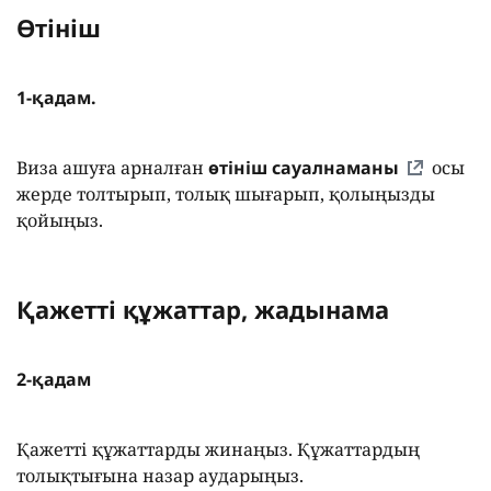
Өтініш
1-қадам.
Виза ашуға арналған
өтініш сауалнаманы
осы
жерде толтырып, толық шығарып, қолыңызды
қойыңыз.
Қажетті құжаттар, жадынама
2-қадам
Қажетті құжаттарды жинаңыз. Құжаттардың
толықтығына назар аударыңыз.