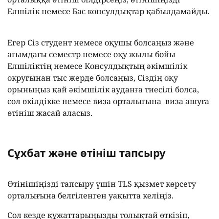
Елшілік немесе Бас консулдықтар қабылдамайды.
Егер Сіз студент немесе оқушы болсаңыз және
ағымдағы семестр немесе оқу жылы бойы
Елшіліктің немесе Консулдықтың әкімшілік
округынан тыс жерде болсаңыз, Сіздің оқу
орыныңыз қай әкімшілік ауданға тиесілі болса,
сол өкілдікке немесе виза орталығына виза ашуға
өтініш жасай аласыз.
Сұхбат және өтініш тапсыру
Өтінішіңізді тапсыру үшін TLS қызмет көрсету
орталығына белгіленген уақытта келіңіз.
Сол кезде құжаттарыңызды толықтай өткізіп,