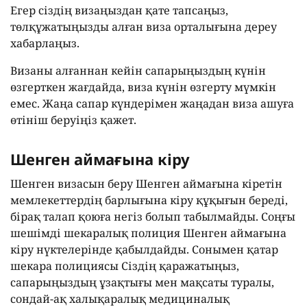
Егер сіздің визаңыздан қате тапсаңыз,
төлқұжатыңызды алған виза орталығына дереу
хабарлаңыз.
Визаны алғаннан кейін сапарыңыздың күнін
өзгерткен жағдайда, виза күнін өзгерту мүмкін
емес. Жаңа сапар күндерімен жаңадан виза ашуға
өтініш беруіңіз қажет.
Шенген аймағына кіру
Шенген визасын беру Шенген аймағына кіретін
мемлекеттердің барлығына кіру құқығын береді,
бірақ талап қоюға негіз болып табылмайды. Соңғы
шешімді шекаралық полиция Шенген аймағына
кіру нүктелерінде қабылдайды. Сонымен қатар
шекара полициясы Сіздің қаражатыңыз,
сапарыңыздың ұзақтығы мен мақсаты туралы,
сондай-ақ халықаралық медициналық