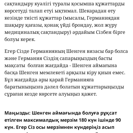
сақтандыру куәлігі туралы қосымша құжаттарды
көрсетуді талап етуі ықтимал. Шекарадан өту
кезінде тиісті құжаттар (мысалы, Германиядан
шақыру қағазы, қонақ үйді брондау, жол жүру
медициналық сақтандыру) әрдайым Сізбен бірге
болуы керек.
Егер Сізде Германияның Шенген визасы бар болса
және Германия Сіздің сапарыңыздың басты
мақсаты болған жағдайда - Шенген аймағына
басқа Шенген мемлекеті арқылы кіру қиын емес.
Бұл жағдайда ары қарай Германияға
баратыныңызға дәлел болатын құжаттарыңызды
сұраған кезде көрсете алуыңыз қажет.
Маңызды: Шенген аймағында болуға рұқсат
етілген максималдық мерзім 180 күн ішінде 90
күн. Егер Сіз осы мерзімнен күндеріңіз асып