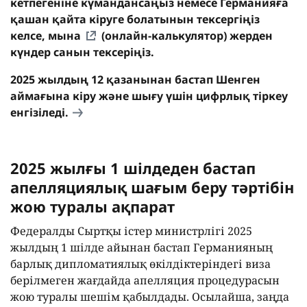
кетпегеніне күмандансаңыз немесе Германияға
қашан қайта кіруге болатынын тексергіңіз
келсе,
мына
(онлайн-калькулятор) жерден
күндер санын тексеріңіз.
2025 жылдың 12 қазанынан бастап Шенген
аймағына кіру және шығу үшін цифрлық тіркеу
енгізіледі.
2025 жылғы 1 шілдеден бастап
апелляциялық шағым беру тәртібін
жою туралы ақпарат
Федералды Сыртқы істер министрлігі 2025
жылдың 1 шілде айынан бастап Германияның
барлық дипломатиялық өкілдіктеріндегі виза
берілмеген жағдайда апелляция процедурасын
жою туралы шешім қабылдады. Осылайша, заңда