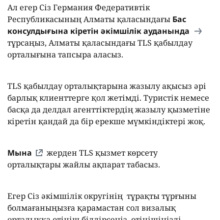
Ал егер Сіз Германия Федеративтік
Республикасының Алматы қаласындағы
Бас
консулдығына кіретін әкімшілік ауданында
тұрсаңыз, Алматы қаласындағы TLS қабылдау
орталығына тапсыра аласыз.
TLS қабылдау орталықтарына жазылу ақысыз әрі
барлық клиенттерге қол жетімді. Туристік немесе
басқа да делдал агенттіктердің жазылу қызметіне
кіретін қандай да бір ерекше мүмкіндіктері жоқ.
Мына
жерден TLS қызмет көрсету
орталықтары жайлы ақпарат табасыз.
Егер Сіз әкімшілік округінің тұрақты тұрғыны
болмағаныңызға қарамастан сол визалық
орталыққа өтініш білдірсеңіз, өтінішіңізді