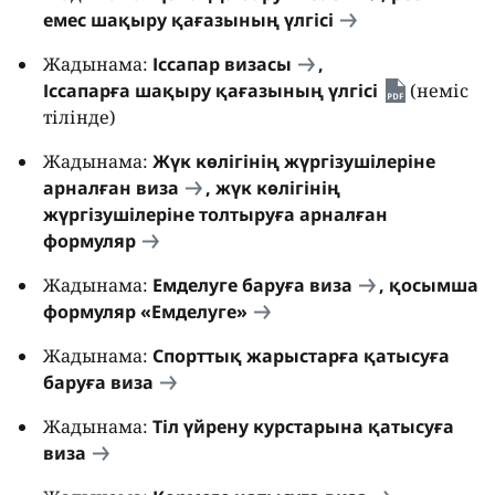
емес шақыру қағазының үлгісі
Жадынама:
Іссапар визасы
,
Іссапарға шақыру қағазының үлгісі
(неміс
тілінде)
Жадынама:
Жүк көлігінің жүргізушілеріне
арналған виза
,
жүк көлігінің
жүргізушілеріне толтыруға арналған
формуляр
Жадынама:
Емделуге баруға виза
,
қосымша
формуляр «Емделуге»
Жадынама:
Спорттық жарыстарға қатысуға
баруға виза
Жадынама:
Тіл үйрену курстарына қатысуға
виза