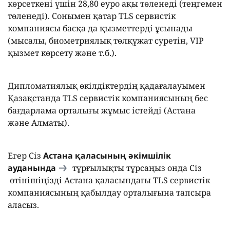
көрсеткені үшін 28,80 еуро ақы төленеді (теңгемен
төленеді). Сонымен қатар TLS сервистік
компаниясы басқа да қызметтерді ұсынады
(мысалы, биометриялық төлқұжат суретін, VIP
қызмет көрсету және т.б.).
Дипломатиялық өкілдіктердің қадағалауымен
Қазақстанда TLS сервистік компаниясының бес
бағдарлама орталығы жұмыс істейді (Астана
және Алматы).
Егер Сіз
Астана қаласының әкімшілік
ауданында
тұрғылықты тұрсаңыз онда Сіз
өтінішіңізді Астана қалаcындағы TLS сервистік
компаниясының қабылдау орталығына тапсыра
аласыз.