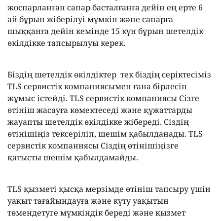
жоспарланған сапар басталғанға дейін ең ерте 6
ай бұрын жіберілуі мүмкін және сапарға
шыққанға дейін кемінде 15 күн бұрын шетелдік
өкілдікке тапсырылуы керек.
Біздің шетелдік өкілдіктер тек біздің серіктесіміз
TLS сервистік компаниясымен ғана бірлесіп
жұмыс істейді. TLS сервистік компаниясы Сізге
өтініш жасауға көмектеседі және құжаттарды
жауапты шетелдік өкілдікке жібереді. Сіздің
өтінішіңіз тексеріліп, шешім қабылданады. TLS
сервистік компаниясы Сіздің өтінішіңізге
қатысты шешім қабылдамайды.
TLS қызметі қысқа мерзімде өтініш тапсыру үшін
уақыт тағайындауға және күту уақытын
төмендетуге мүмкіндік береді және қызмет