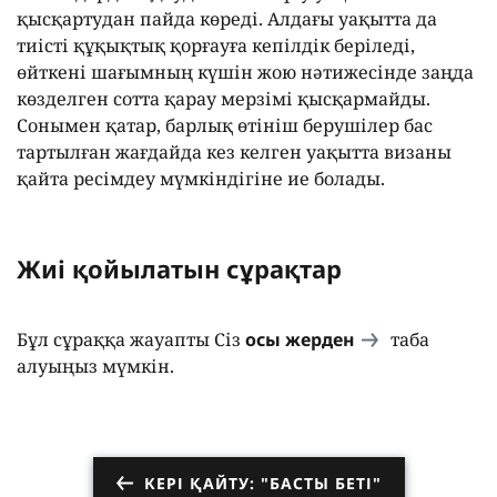
қысқартудан пайда көреді. Алдағы уақытта да
тиісті құқықтық қорғауға кепілдік беріледі,
өйткені шағымның күшін жою нәтижесінде заңда
көзделген сотта қарау мерзімі қысқармайды.
Сонымен қатар, барлық өтініш берушілер бас
тартылған жағдайда кез келген уақытта визаны
қайта ресімдеу мүмкіндігіне ие болады.
Жиі қойылатын сұрақтар
Бұл сұраққа жауапты Сіз
осы жерден
таба
алуыңыз мүмкін.
КЕРІ ҚАЙТУ: "БАСТЫ БЕТІ"