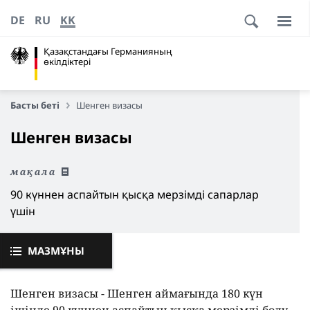
DE
RU
KK
Қазақстандағы Германияның
өкілдіктері
Басты беті
Шенген визасы
Шенген визасы
мақала
90 күннен аспайтын қысқа мерзімді сапарлар
үшін
МАЗМҰНЫ
Шенген визасы - Шенген аймағында 180 күн