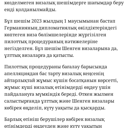
көзделмеген визалық шешімдерге шағымдар беру
енді қолданылмайды.
Бұл шешім 2023 жылдың 1 маусымынан бастап
Германияның дипломатиялық өкілдіктеріндегі
көптеген виза бөлімшелерінде жүргізілген
пилоттық процедураның нәтижелеріне
негізделген. Бұл шешім Шенген визаларына да,
ұлттық визаларға да қатысты.
Пилоттық процедураны бағалау барысында
апелляциядан бас тарту визалық кеңсенің
айтарлықтай жұмыс күшін босатқанын көрсетті,
жұмыс күші визалық өтінімдерді өңдеу үшін
пайдалануға мүмкіндік береді. Өткен жылмен
салыстырғанда ұлттық және Шенген визалары
көбірек өңделіп, күту уақыты да қысқарды.
Барлық өтініш берушілер көбірек визалық
өтінімдерді өңдеуден және күту уақытын