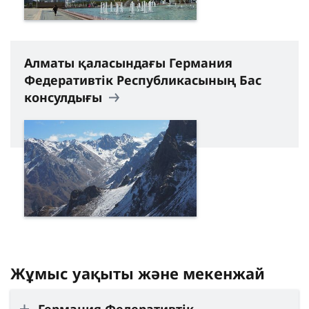
Алматы қаласындағы Германия
Федеративтік Республикасының Бас
консулдығы
Жұмыс уақыты және мекенжай