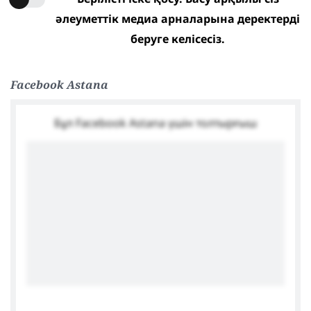
әлеуметтік медиа арналарына деректерді
беруге келісесіз.
Facebook Astana
Бұл Facebook Astana үшін толтырғыш