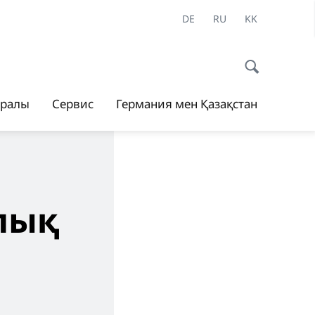
DE
RU
KK
уралы
Сервис
Германия мен Қазақстан
лық