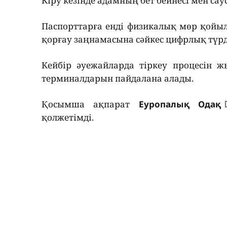
Кіру кезінде адамның бет бейнесі мен сау
Паспорттарға енді физикалық мөр қойыл
қорғау заңнамасына сәйкес цифрлық түрд
Кейбір әуежайларда тіркеу процесін ж
терминалдарын пайдалана алады.
Қосымша ақпарат
Еуропалық Одақ
қолжетімді.