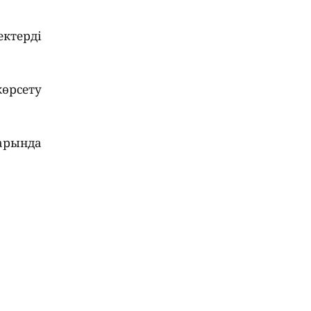
ектерді
өрсету
арында