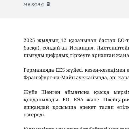
мақала
2025 жылдың 12 қазанынан бастап ЕО-
басқа), сондай-ақ Исландия, Лихтенште
шығуды цифрлық тіркеуге арналған жаңа І
Германияда EES жүйесі кезең-кезеңімен 
Франкфурт-на-Майн әуежайында, әрі қара
Жүйе Шенген аймағына қысқа мерзімг
қолданылады. ЕО, ЕЭА және Швейцари
ешқандай қосымша әрекет талап етілм
өзгереді.