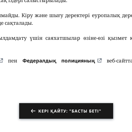
сақ іздері салыстырылады.
майды. Кіру және шығу деректері еуропалық дер
е сақталады.
ылдамдату үшін саяхатшылар өзіне-өзі қызмет к
пен
Федералдық полицияның
веб-сайтт
КЕРІ ҚАЙТУ: "БАСТЫ БЕТІ"