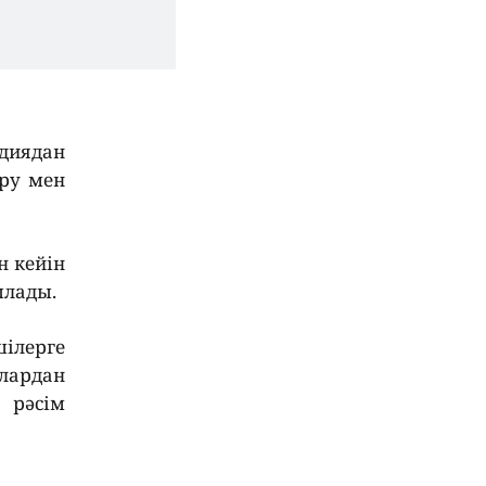
диядан
іру мен
н кейін
ылады.
ілерге
лардан
 рәсім