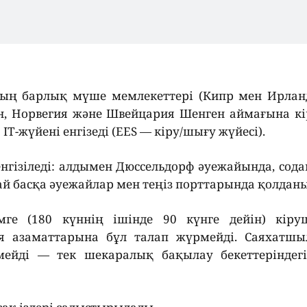
тың барлық мүше мемлекеттері (Кипр мен Ирлан
йн, Норвегия және Швейцария Шенген аймағына к
Т-жүйені енгізеді (EES — кіру/шығу жүйесі).
енгізіледі: алдымен Дюссельдорф әуежайында, сода
й басқа әуежайлар мен теңіз порттарында қолдан
е (180 күннің ішінде 90 күнге дейін) кіруш
я азаматтарына бұл талап жүрмейді. Саяхатшы
ейді — тек шекаралық бақылау бекеттеріндегі