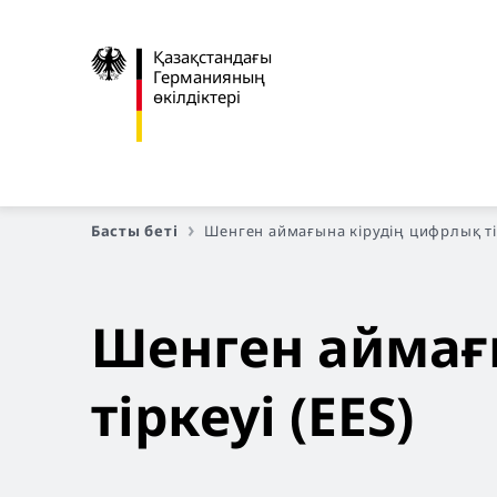
Қазақстандағы
Германияның
өкілдіктері
Басты беті
Шенген аймағына кірудің цифрлық тір
Шенген аймағ
тіркеуі (EES)