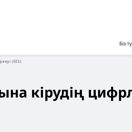
Біз т
кеуі (EES)
ына кірудің цифр