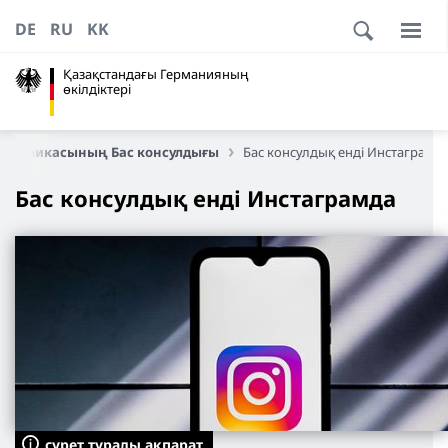
DE
RU
KK
Қазақстандағы Германияның
өкілдіктері
спубликасының Бас консулдығы
Бас консулдық енді Инстаграмд
Бас консулдық енді Инстаграмда
сурет туралы ақпарат