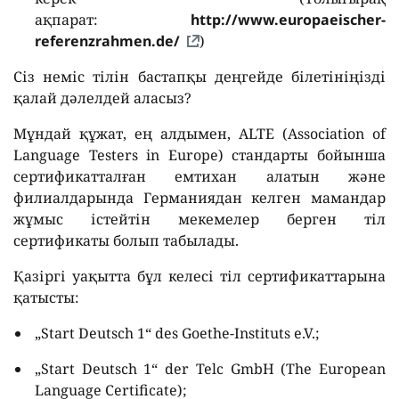
ақпарат:
http://www.europaeischer-
referenzrahmen.de/
)
Сіз неміс тілін бастапқы деңгейде білетініңізді
қалай дәлелдей аласыз?
Мұндай құжат, ең алдымен, ALTE (Association of
Language Testers in Europe) стандарты бойынша
сертификатталған емтихан алатын және
филиалдарында Германиядан келген мамандар
жұмыс істейтін мекемелер берген тіл
сертификаты болып табылады.
Қазіргі уақытта бұл келесі тіл сертификаттарына
қатысты:
„Start Deutsch 1“ des Goethe-Instituts e.V.;
„Start Deutsch 1“ der Telc GmbH (The European
Language Certificate);