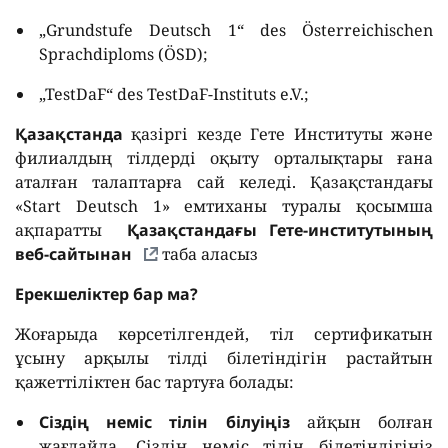
„Grundstufe Deutsch 1“ des Österreichischen
Sprachdiploms (ÖSD);
„TestDaF“ des TestDaF-Instituts e.V.;
Қазақстанда
қазіргі кезде Гете Институты және
филиалдың тілдерді оқыту орталықтары ғана
аталған талаптарға сай келеді. Қазақстандағы
«Start Deutsch 1» емтиханы туралы қосымша
ақпаратты
Қазақстандағы Гете-институтының
веб-сайтынан
таба аласыз
Ерекшеліктер бар ма?
Жоғарыда көрсетілгендей, тіл сертификатын
ұсыну арқылы тілді білетіндігін растайтын
қажеттіліктен бас тартуға болады:
Сіздің неміс тілін білуіңіз
айқын болған
жағдайда. Сіздің неміс тілін білетіндігіңіз