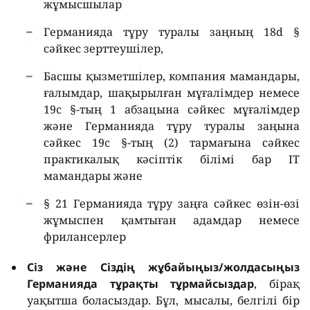
жұмысшылар
Германияда тұру туралы заңның 18d §
сәйкес зерттеушілер,
Басшы қызметшілер, компания мамандары,
ғалымдар, шақырылған мұғалімдер немесе
19c §-тың 1 абзацына сәйкес мұғалімдер
және Германияда тұру туралы заңына
сәйкес 19c §-тың (2) тармағына сәйкес
практикалық кәсіптік білімі бар IT
мамандары және
§ 21 Германияда тұру заңға сәйкес өзін-өзі
жұмыспен қамтыған адамдар немесе
фрилансерлер
Сіз және Сіздің жұбайыңыз/жолдасыңыз
Германияда тұрақты тұрмайсыздар
, бірақ
уақытша боласыздар. Бұл, мысалы, белгілі бір