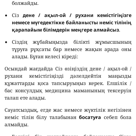
болжайды.
Сіз
дене / ақыл-ой / рухани кемістігіңізге
немесе мүгедектікке байланысты неміс тілінің
қарапайым білімдерін меңгере алмайсыз
.
Сіздің жұбайыңызда білікті жұмысшының
тұруға рұқсаты бар немесе жақын арада оны
алады. Бұған келесі кіреді:
Осындай жағдайда Сіз өзіңіздің дене / ақыл-ой /
рухани кемістігіңізді дәлелдейтін маңызды
құжаттарды қоса тапсыруыңыз керек. Елшілік /
бас консулдық медицина маманының тексеруін
талап ете алады.
Сауатсыздық, егде жас немесе жүктілік негізінен
неміс тілін білу талабынан
босатуға
себеп бола
алмайды.