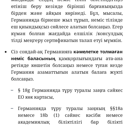
өтініш беру кезінде бірінші барғаныңызда
бірден және айқын көрінеді. Бұл, мысалы,
Германияда бірнеше жыл тұрып, неміс тілінде
еш қиындықсыз сөйлесе алатын болсаңыз. Егер
күмән болған жағдайда елшілік /консулдық
тілді меңгеру сертификатын талап етуі мүмкін.
Сіз сондай-ақ Германияға
кәмелетке толмаған
неміс баласының
қамқорлығындағы ата-ана
ретінде көшетін болсаңыз немесе туған кезде
Германия азаматтығын алатын балаға жүкті
болсаңыз.
§ 18g Германияда тұру туралы заңға сәйкес
ЕО көк картасы,
Германияда тұру туралы заңның §§18a
немесе 18b (1) сәйкес кәсіби немесе
академиялық біліктілігі бар білікті