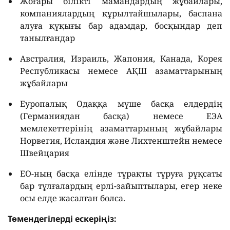
Жоғары білікті мамандардың жұбайлары,
компаниялардың құрылтайшылары, баспана
алуға құқығы бар адамдар, босқындар деп
танылғандар
Австралия, Израиль, Жапония, Канада, Корея
Республикасы немесе АҚШ азаматтарының
жұбайлары
Еуропалық Одаққа мүше басқа елдердің
(Германиядан басқа) немесе ЕЭА
мемлекеттерінің азаматтарының жұбайлары
Норвегия, Исландия және Лихтенштейн немесе
Швейцария
ЕО-ның басқа елінде тұрақты тұруға рұқсаты
бар тұлғалардың ерлі-зайыптылары, егер неке
осы елде жасалған болса.
Төмендегілерді ескеріңіз: