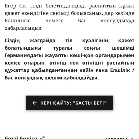
Егер Сіз тілді білетіндігіңізді растайтын құжат
қажет екендігіне сенімді болмасаңыз, дер кезінде
Елшілікке немесе Бас консулдыққа
хабарласыңыз.
Сіздің жағдайда тіл куәлігінің қажет
болатындығы туралы соңғы шешімді
Германиядағы жауапты көші-қон органдарымен
келісе отырып, өтініш пен өтінішті растайтын
құжаттар қабылданғаннан кейін ғана Елшілік /
Бас консулдық шешім қабылдайды.
КЕРІ ҚАЙТУ: "БАСТЫ БЕТІ"
бетті бөлісу
жоғары