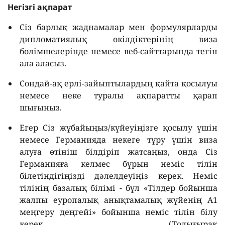
Негізгі ақпарат
Сіз барлық жаднамалар мен формулярларды
дипломатиялық өкілдіктерінің виза
бөлімшелерінде немесе веб-сайттарында
тегін
ала аласыз.
Сондай-ақ ерлі-зайыптылардың қайта қосылуы
немесе неке туралы ақпаратты қарап
шығыныз.
Егер Сіз жұбайыңыз/күйеуіңізге қосылу үшін
немесе Германияда некеге тұру үшін виза
алуға өтініш білдіріп жатсаңыз, онда Сіз
Германияға келмес бұрын неміс тілін
білетіндігіңізді дәлелдеуіңіз керек. Неміс
тілінің базалық білімі - бұл «Тілдер бойынша
жалпы еуропалық анықтамалық жүйенің A1
меңгеру деңгейі» бойынша неміс тілін білу
керек (Толығырақ