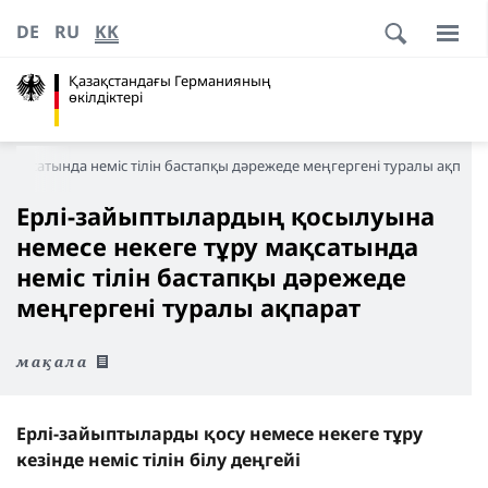
DE
RU
KK
Қазақстандағы Германияның
өкілдіктері
мақсатында неміс тілін бастапқы дәрежеде меңгергені туралы ақпара
Ерлі-зайыптылардың қосылуына
немесе некеге тұру мақсатында
неміс тілін бастапқы дәрежеде
меңгергені туралы ақпарат
мақала
Ерлі-зайыптыларды қосу немесе некеге тұру
кезінде неміс тілін білу деңгейі