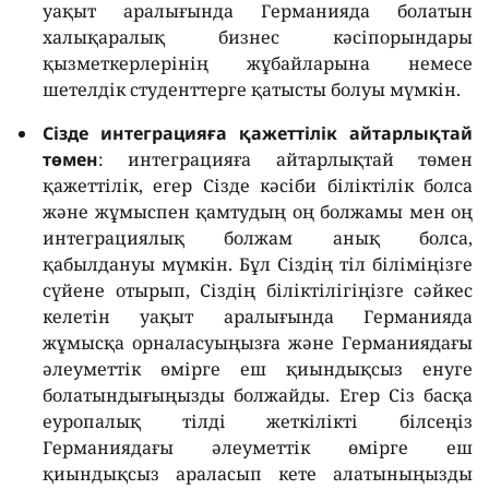
уақыт аралығында Германияда болатын
халықаралық бизнес кәсіпорындары
қызметкерлерінің жұбайларына немесе
шетелдік студенттерге қатысты болуы мүмкін.
Сізде интеграцияға қажеттілік айтарлықтай
төмен
: интеграцияға айтарлықтай төмен
қажеттілік, егер Cізде кәсіби біліктілік болса
және жұмыспен қамтудың оң болжамы мен оң
интеграциялық болжам анық болса,
қабылдануы мүмкін. Бұл Cіздің тіл біліміңізге
сүйене отырып, Cіздің біліктілігіңізге сәйкес
келетін уақыт аралығында Германияда
жұмысқа орналасуыңызға және Германиядағы
әлеуметтік өмірге еш қиындықсыз енуге
болатындығыңызды болжайды. Егер Сіз басқа
еуропалық тілді жеткілікті білсеңіз
Германиядағы әлеуметтік өмірге еш
қиындықсыз араласып кете алатыныңызды