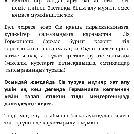
Белгілі бір жағдайларға байланысты Сізге
неміс тілінен бастапқы білім алу мүмкін емес
немесе мүмкіншілік жоқ.
Бұл, әсіресе, егер Сіз қанша тырысқаныңызға,
күш-жігер салғаныңызға қарамастан, Сіз
Германияға бармас бұрын қажетті тіл
сертификатын ала алмасаңыз. Оқу іс-әрекеттеріне
қатысты нақты құжаттар тапсыру өте маңызды
(мысалы, курстарға қатысқаныңыз, емтихандар
тапсырғаныңыз туралы).
Осындай жағдайда Сіз тұруға ықтияр хат алу
үшін ең кеш дегенде Германияға келгеннен
кейін талап етілетін тілді меңгергеніңізді
дәлелдеуіңіз керек.
Тілді меңгеру талабынан басқа ауытқулар келесі
топтар үшін де қарастырылуы мүмкін: