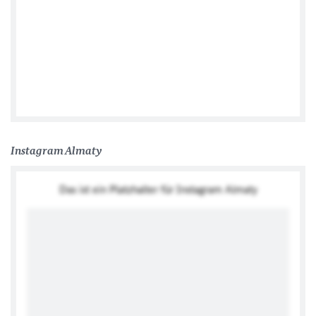
Подписывайся! #germanembassyastana
#deutschebotschaftastana #astana #kasachstan
#kazakhstan #астана #казахстан #посольствогермании
#посольствогерманииастана
Ein Beitrag geteilt von
German Embassy in Astana
(@germanyinkaz) am
Генеральное консульство Германии Алматы - Deutsches
Generalkonsulat Almaty
Instagram Almaty
Das ist ein Platzhalter für Instagram Almaty