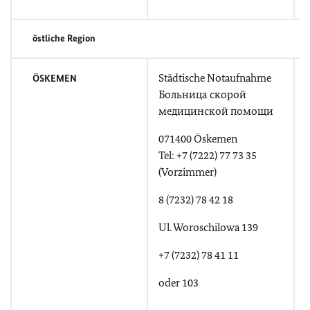
östliche Region
Städtische Notaufnahme
ÖSKEMEN
Больница скорой
медицинской помощи
071400 Öskemen
Tel: +7 (7222) 77 73 35
A
(Vorzimmer)
T
8 (7232) 78 42 18
Ul. Woroschilowa 139
+
+7 (7232) 78 41 11
+
oder 103