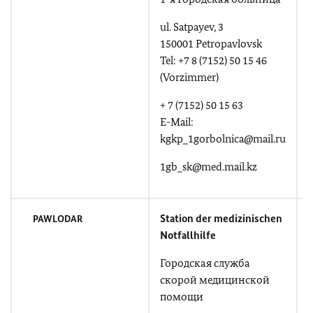
ul. Satpayev, 3
u
150001 Petropavlovsk
Tel: +7 8 (7152) 50 15 46
T
(Vorzimmer)
R
+ 7 (7152) 50 15 63
E-Mail:
kgkp_1gorbolnica@mail.ru
1gb_sk@med.mail.kz
Station der medizinischen
PAWLODAR
Notfallhilfe
Городская служба
скорой медицинской
помощи