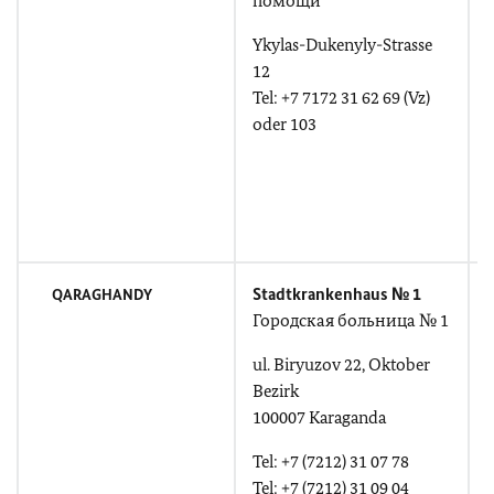
помощи
Ykylas-Dukenyly-Strasse
12
Tel: +7 7172 31 62 69 (Vz)
S
oder 103
T
(
T
Stadtkrankenhaus № 1
QARAGHANDY
Г
ородская больница № 1
F
Г
ul. Biryuzov 22, Oktober
Bezirk
100007 Karaganda
u
B
Tel: +7 (7212) 31 07 78
Tel: +7 (7212) 31 09 04