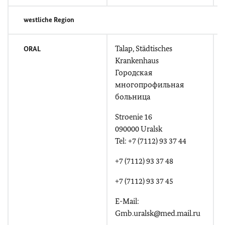
westliche Region
Talap, Städtisches
ORAL
Krankenhaus
Городская
многопрофильная
T
больница
Stroenie 16
E
090000 Uralsk
Tel: +7 (7112) 93 37 44
+7 (7112) 93 37 48
+7 (7112) 93 37 45
E-Mail:
Gmb.uralsk@med.mail.ru