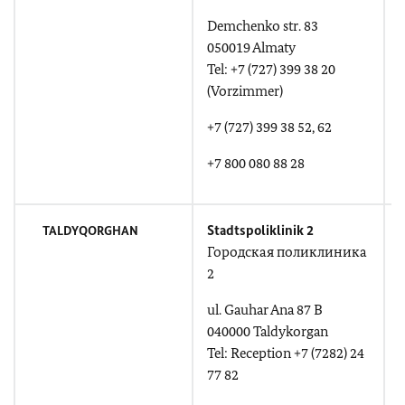
Demchenko str. 83
050019 Almaty
Tel: +7 (727) 399 38 20
F
(Vorzimmer)
d
+7 (727) 399 38 52, 62
+7 800 080 88 28
Stadtspoliklinik 2
TALDYQORGHAN
Городская поликлиника
2
ul. Gauhar Ana 87 B
040000 Taldykorgan
u
Tel: Reception +7 (7282) 24
77 82
T