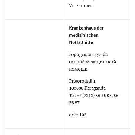
T
Vorzimmer
Krankenhaus der
medizinischen
Notfallhilfe
Городская служба
скорой медицинской
помощи
Prigorodnij 1
100000 Karaganda
Tel: +7 (7212) 56 35 03, 56
38 87
oder 103