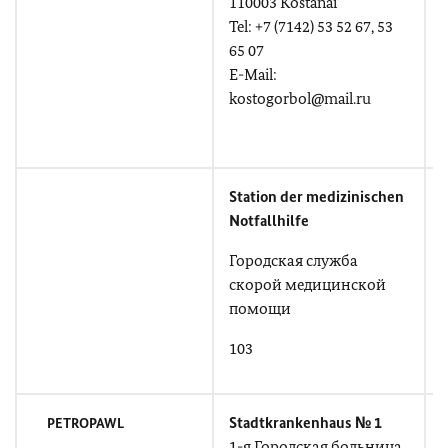
110003 Kostanai
T
Tel: +7 (7142) 53 52 67, 53
65 07
+
E-Mail:
(
kostogorbol@mail.ru
E
Station der medizinischen
P
Notfallhilfe
Городская служба
скорой медицинской
T
помощи
103
Stadtkrankenhaus № 1
PETROPAWL
1-я Городская больница