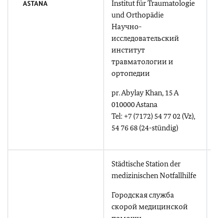
Institut für Traumatologie
ASTANA
und Orthopädie
Научно-
исследовательский
институт
U
травматологии и
ортопедии
T
pr. Abylay Khan, 15 A
+
010000 Astana
Tel: +7 (7172) 54 77 02 (Vz),
54 76 68 (24-stündig)
Städtische Station der
medizinischen Notfallhilfe
Городская служба
скорой медицинской