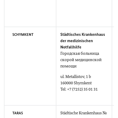
+
+
Städtisches Krankenhaus
S
SCHYMKENT
der medizinischen
Notfallhilfe
Городская больница
p
скорой медицинской
помощи
T
ul. Metallistov, 1 b
160000 Shymkent
R
Tel: +7 (7252) 35 01 31
Städtische Krankenhaus №
TARAS