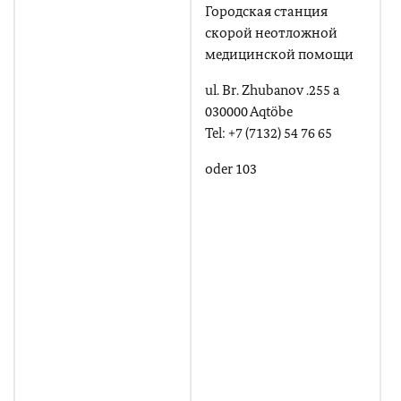
Городская станция
K
скорой неотложной
медицинской помощи
ul. Br. Zhubanov .255 a
030000 Aqtöbe
Tel: +7 (7132) 54 76 65
oder 103
T
+
+
+
E