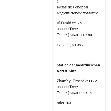
1
Больница скорой
медицинской помощи
Al Farabi str. 2 v
u
080000 Taraz
Tel: +7 (7262) 54 07 80
T
+7 (7262) 54 08 78
Station der medizinischen
Notfallhilfe
Zhambyl-Prospekt 117 A
080000 Taraz
Tel: +7 (7262) 43 53 14
oder 103