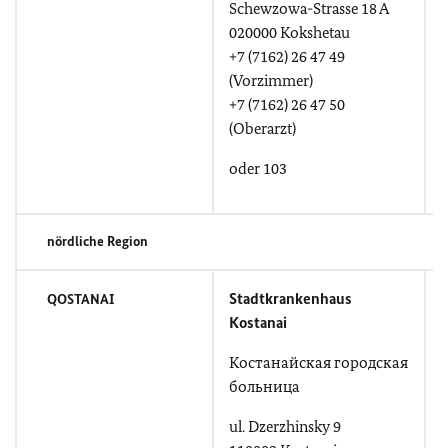
Schewzowa-Strasse 18 A
020000 Kokshetau
+7 (7162) 26 47 49
(Vorzimmer)
+7 (7162) 26 47 50
(Oberarzt)
oder 103
nördliche Region
Stadtkrankenhaus
QOSTANAI
Kostanai
Костанайская городская
больница
u
ul. Dzerzhinsky 9