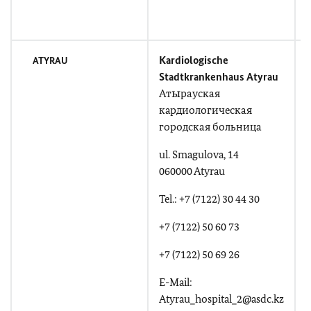
Kardiologische
ATYRAU
Stadtkrankenhaus Atyrau
Атырауская
кaрдиологическая
городская больница
u
ul. Smagulova, 14
060000 Atyrau
T
Tel.: +7 (7122) 30 44 30
+
+7 (7122) 50 60 73
+
+7 (7122) 50 69 26
E-Mail:
Atyrau_hospital_2@asdc.kz