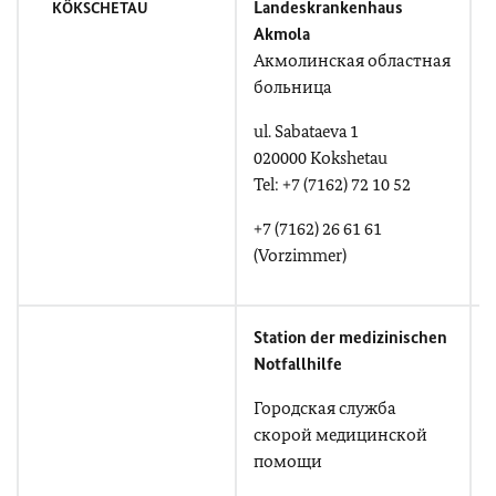
Landeskrankenhaus
KÖKSCHETAU
Akmola
Акмолинская областная
больница
ul. Sabataeva 1
u
020000 Kokshetau
Tel: +7 (7162) 72 10 52
T
+7 (7162) 26 61 61
7
(Vorzimmer)
Station der medizinischen
Notfallhilfe
Городская служба
скорой медицинской
помощи