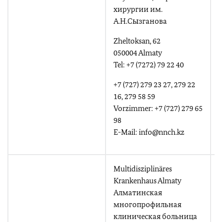
T
хирургии им.
E
А.Н.Сызганова
Zheltoksan, 62
050004 Almaty
Tel: +7 (7272) 79 22 40
+7 (727) 279 23 27, 279 22
16, 279 58 59
Vorzimmer: +7 (727) 279 65
98
E-Mail: info@nnch.kz
Multidisziplinäres
Krankenhaus Almaty
Алматинская
N
многопрофильная
клиническая больница