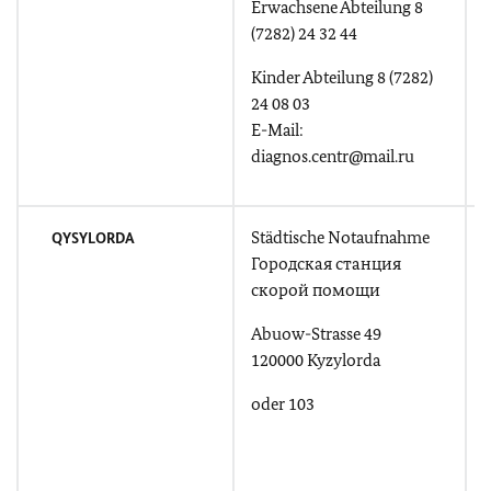
Erwachsene Abteilung 8
(7282) 24 32 44
E
Kinder Abteilung 8 (7282)
24 08 03
E-Mail:
diagnos.centr@mail.ru
Städtische Notaufnahme
QYSYLORDA
Городская станция
скорой помощи
Abuow-Strasse 49
120000 Kyzylorda
A
oder 103
T