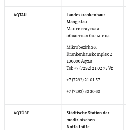
Landeskrankenhaus
AQTAU
Mangistau
M
Мангистауская
областная больница
Mikrobezirk 26,
T
Krankenhauskomplex 2
130000 Aqtau
+
Tel: +7 (7292) 21 02 75 Vz
+7 (7292) 21 01 57
+7 (7292) 30 30 60
Städtische Station der
F
AQTÖBE
medizinischen
Notfallhilfe