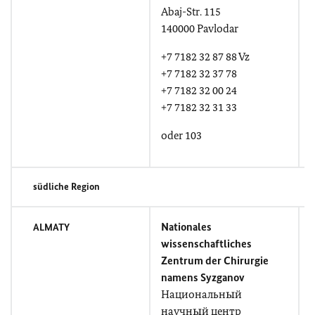
Abaj-Str. 115
140000 Pavlodar
+7 7182 32 87 88 Vz
+7 7182 32 37 78
+7 7182 32 00 24
+7 7182 32 31 33
oder 103
südliche Region
Nationales
ALMATY
wissenschaftliches
Zentrum der Chirurgie
namens Syzganov
u
Национальный
научный центр