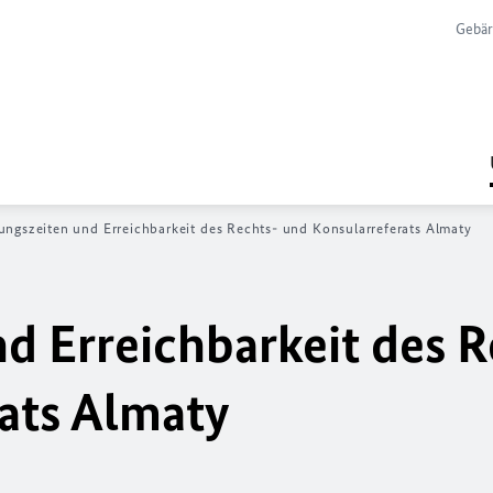
Gebär
ungszeiten und Erreichbarkeit des Rechts- und Konsularreferats Almaty
d Erreichbarkeit des R
ats Almaty