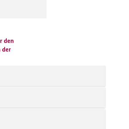
ür den
 der