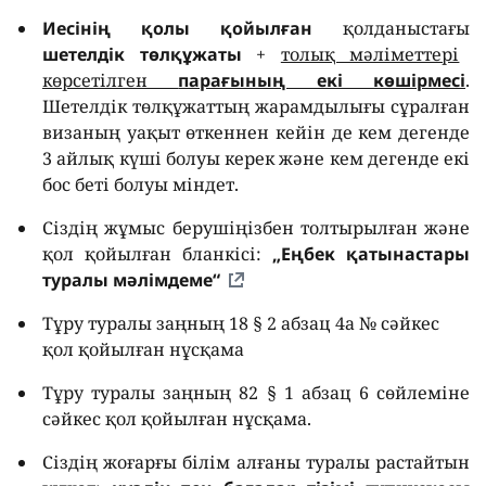
Иесінің қолы қойылған
қолданыстағы
шетелдік төлқұжаты
+
толық мәліметтері
көрсетілген
парағының екі көшірмесі
.
Шетелдік төлқұжаттың жарамдылығы сұралған
визаның уақыт өткеннен кейін де кем дегенде
3 айлық күші болуы керек және кем дегенде екі
бос беті болуы міндет.
Сіздің жұмыс берушіңізбен толтырылған және
қол қойылған бланкісі:
„Еңбек қатынастары
туралы мәлімдеме“
Тұру туралы заңның 18 § 2 абзац 4а № сәйкес
қол қойылған нұсқама
Тұру туралы заңның 82 § 1 абзац 6 сөйлеміне
сәйкес қол қойылған нұсқама.
Сіздің жоғарғы білім алғаны туралы растайтын