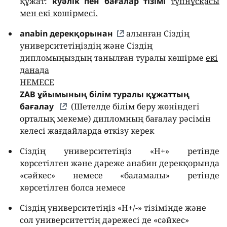
құжат:
куәлік пен бағалар тізімі
түпнұсқасы
мен екі көшірмесі.
anabin дерекқорынан
алынған Сіздің
университетіңіздің және Сіздің
дипломыңыздың танылған туралы көшірме
екі
данада
НЕМЕСЕ
ZAB ұйымының білім туралы құжаттың
бағалау
(Шетелде білім беру жөніндегі
орталық мекеме) дипломның бағалау рәсімін
келесі жағдайларда өткізу керек
Сіздің университетіңіз «H+» ретінде
көрсетілген және дәреже анабин дерекқорында
«сәйкес» немесе «баламалы» ретінде
көрсетілген болса немесе
Сіздің университетіңіз «H+/-» тізімінде және
сол университеттің дәрежесі де «сәйкес»