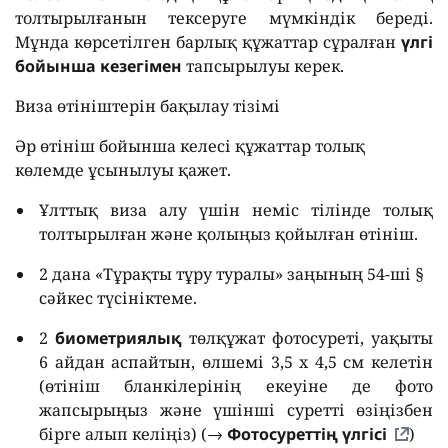
толтырылғанын тексеруге мүмкіндік береді.
Мұнда көрсетілген барлық құжаттар сұралған
үлгі
бойынша кезегімен
тапсырылуы керек.
Виза өтініштерін бақылау тізімі
Әр өтініш бойынша келесі құжаттар толық
көлемде ұсынылуы қажет.
Ұлттық виза алу үшін неміс тілінде толық
толтырылған және қолыңыз қойылған өтініш.
2 дана «Тұрақты тұру туралы» заңының 54-ші §
сәйкес түсініктеме.
2
биометриялық
төлқұжат фотосуреті, уақыты
6 айдан аспайтын, өлшемі 3,5 х 4,5 см келетін
(өтініш бланкілерінің екеуіне де фото
жапсырыңыз және үшінші суретті өзіңізбен
бірге алып келіңіз) (→
Фотосуреттің үлгісі
)