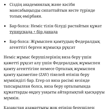
Сіздің академиялық және кәсіби
мансабыңызды сипаттайтын кесте түрінде
толық өмірбаян.
Бар болса: Неміс тілін білуді растайтын құжат
түпнұсқада + бір данада
Бар болса: Жұмыспен қамтудың Федералдық
агенттігі берген жұмысқа рұқсат
Неміс жұмыс берушілерінің виза беру үшін
қажетті рұқсат алу үшін Федералдық жұмыспен
қамту агенттігіне немесе Орталық жұмыспен
қамту қызметіне (ZAV) тікелей өтініш беру
мүмкіндігі бар. Егер ол виза рәсімі кезінде
тапсырылған болса, виза беру орталығында
құжаттарды өңдеу уақыты айтарлықтай қысқаруы
мүмкін.
Қазақстан азаматтығы жоқ өтініш берушілер: