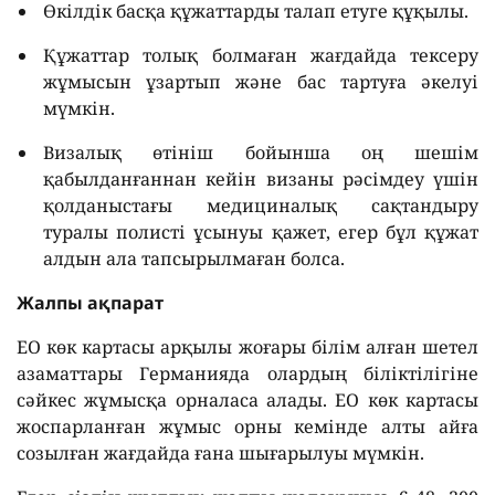
Өкілдік басқа құжаттарды талап етуге құқылы.
Құжаттар толық болмаған жағдайда тексеру
жұмысын ұзартып және бас тартуға әкелуі
мүмкін.
Визалық өтініш бойынша оң шешім
қабылданғаннан кейін визаны рәсімдеу үшін
қолданыстағы медициналық сақтандыру
туралы полисті ұсынуы қажет, егер бұл құжат
алдын ала тапсырылмаған болса.
Жалпы ақпарат
ЕО көк картасы арқылы жоғары білім алған шетел
азаматтары Германияда олардың біліктілігіне
сәйкес жұмысқа орналаса алады. ЕО көк картасы
жоспарланған жұмыс орны кемінде алты айға
созылған жағдайда ғана шығарылуы мүмкін.