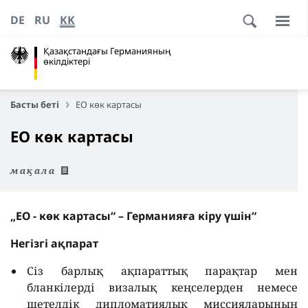
DE
RU
KK
Қазақстандағы Германияның
өкілдіктері
Басты беті
ЕО көк картасы
ЕО көк картасы
мақала
„ЕО - көк картасы“ – Германияға кіру үшін“
Негізгі ақпарат
Сіз барлық ақпараттық парақтар мен
бланкілерді визалық кеңселерден немесе
шетелдік дипломатиялық миссияларының