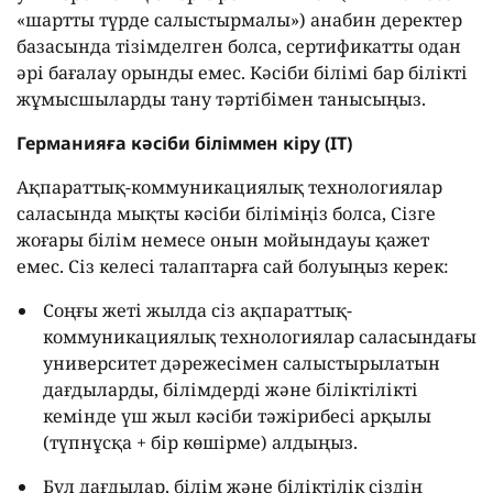
«шартты түрде салыстырмалы») анабин деректер
базасында тізімделген болса, сертификатты одан
әрі бағалау орынды емес. Кәсіби білімі бар білікті
жұмысшыларды тану тәртібімен танысыңыз.
Германияға кәсіби біліммен кіру (IT)
Ақпараттық-коммуникациялық технологиялар
саласында мықты кәсіби біліміңіз болса, Сізге
жоғары білім немесе онын мойындауы қажет
емес. Сіз келесі талаптарға сай болуыңыз керек
:
Соңғы жеті жылда сіз ақпараттық-
коммуникациялық технологиялар саласындағы
университет дәрежесімен салыстырылатын
дағдыларды, білімдерді және біліктілікті
кемінде үш жыл кәсіби тәжірибесі арқылы
(түпнұсқа + бір көшірме) алдыңыз.
Бұл дағдылар, білім және біліктілік сіздің