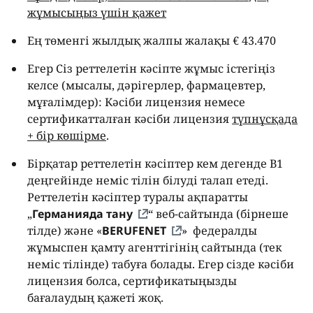
жұмысыңыз үшін қажет
Ең төменгі жылдық жалпы жалақы € 43.470
Егер Сіз реттелетін кәсіпте жұмыс істегіңіз
келсе (мысалы, дәрігерлер, фармацевтер,
мұғалімдер): Кәсіби лицензия немесе
сертификатталған кәсіби лицензия
түпнұсқада
+ бір көшірме
.
Бірқатар реттелетін кәсіптер кем дегенде B1
деңгейінде неміс тілін білуді талап етеді.
Реттелетін кәсіптер туралы ақпаратты
„
Германияда тану
“ веб-сайтында (бірнеше
тілде) және «
BERUFENET
» федералды
жұмыспен қамту агенттігінің сайтында (тек
неміс тілінде) табуға болады. Егер сізде кәсіби
лицензия болса, сертификатыңызды
бағалаудың қажеті жоқ.