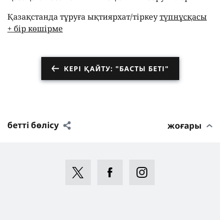
Қазақстанда тұруға ықтиярхат/тіркеу
түпнұсқасы
+ бір көшірме
КЕРІ ҚАЙТУ: "БАСТЫ БЕТІ"
бетті бөлісу
жоғары