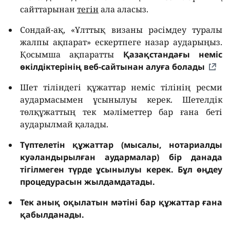
сайттарынан
тегін
ала аласыз.
Сондай-ақ, «Ұлттық визаны рәсімдеу туралы
жалпы ақпарат» ескертпеге назар аударыңыз.
Қосымша ақпаратты
Қазақстандағы неміс
өкілдіктерінің веб-сайтынан алуға болады
Шет тіліндегі құжаттар неміс тілінің ресми
аудармасымен ұсынылуы керек. Шетелдік
төлқұжаттың тек мәліметтер бар ғана беті
аударылмай қалады.
Түптелетін құжаттар (мысалы, нотариалды
куәландырылған аудармалар) бір данада
тігілмеген түрде ұсынылуы керек. Бұл өңдеу
процедурасын жылдамдатады.
Тек анық оқылатын мәтіні бар құжаттар ғана
қабылданады.