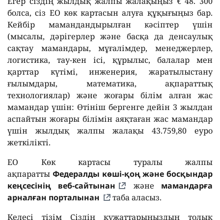
Егер сіздің жылдық жалпы жалақыңыз € 48. 300
болса, сіз ЕО көк картасын алуға құқығыңыз бар.
Кейбір мамандандырылған кәсіптер үшін
(мысалы, дәрігерлер және басқа да денсаулық
сақтау мамандары, мұғалімдер, менеджерлер,
логистика, тау-кен ісі, құрылыс, балалар мен
қарттар күтімі, инженерия, жаратылыстану
ғылымдары, математика, ақпараттық
технологиялар) және жоғары білім алған жас
мамандар үшін: Өтініш бергенге дейін 3 жылдан
аспайтын жоғары білімін аяқтаған жас мамандар
үшін жылдық жалпы жалақы 43.759,80 еуро
жеткілікті.
ЕО Көк картасы туралы жалпы
ақпаратты
Федералды көші-қоң және босқындар
кеңсесінің веб-сайтынан
және
мамандарға
арналған порталынан
таба аласыз.
Келесі тізім Сіздің құжаттарыңыздың толық