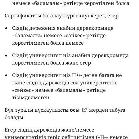
немесе «баламалы» ретінде көрсетілген болса.
Сертификатты бағалау жүргізілуі керек, егер
Сіздің дәрежеңіз анабин дерекқорында
«баламалы» немесе «сәйкес» ретінде
көрсетілмеген болса немесе
Сіздің университетіңіз анабин дерекқорында
көрсетілмеген болса және егер
Сіздің университетіңіз H+/- деген бағаға ие
және сіздің дәрежеңіз сол университетке
«сәйкес» немесе «баламалы» ретінде
тізімделмеген.
Бұл туралы нұсқаулықты
осы
жерден табуға
болады.
Егер сіздің дәрежеңіз және/немесе
университетіңіз теріс рейтингімен («H-» немесе