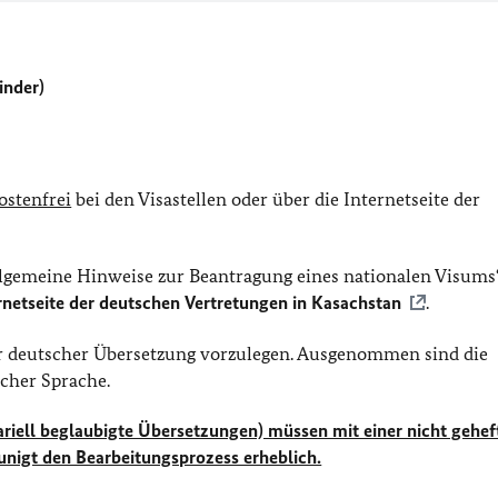
inder)
ostenfrei
bei den Visastellen oder über die Internetseite der
Allgemeine Hinweise zur Beantragung eines nationalen Visums“
rnetseite der deutschen Vertretungen in Kasachstan
.
r deutscher Übersetzung vorzulegen. Ausgenommen sind die
scher Sprache.
riell beglaubigte Übersetzungen) müssen mit einer nicht gehef
unigt den Bearbeitungsprozess erheblich.