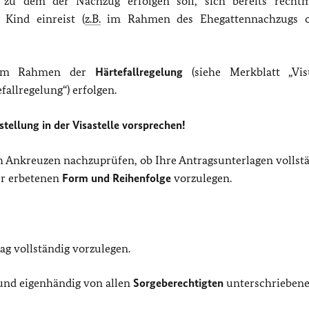
, zu dem der Nachzug erfolgen soll, sich bereits recht
Kind einreist (
z.B.
im Rahmen des Ehegattennachzugs o
im Rahmen der
Härtefallregelung
(siehe Merkblatt „Vi
llregelung“) erfolgen.
tellung in der Visastelle vorsprechen!
ch Ankreuzen nachzuprüfen, ob Ihre Antragsunterlagen vollst
er erbetenen
Form und Reihenfolge
vorzulegen.
ag vollständig vorzulegen.
 und eigenhändig von allen
Sorgeberechtigten
unterschriebene