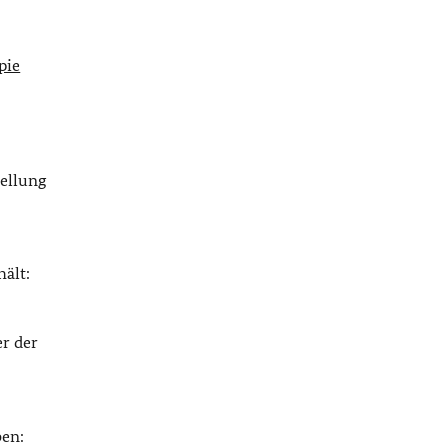
pie
tellung
hält:
er der
ben: