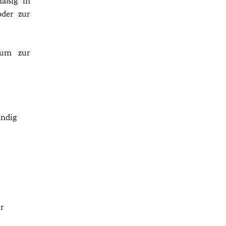
mäßig in
der zur
sum zur
ändig
r