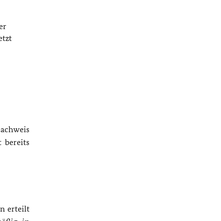
er
etzt
Nachweis
 bereits
 erteilt