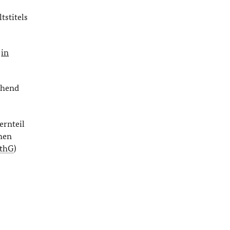
tstitels
n
in
ehend
ernteil
hen
thG
)